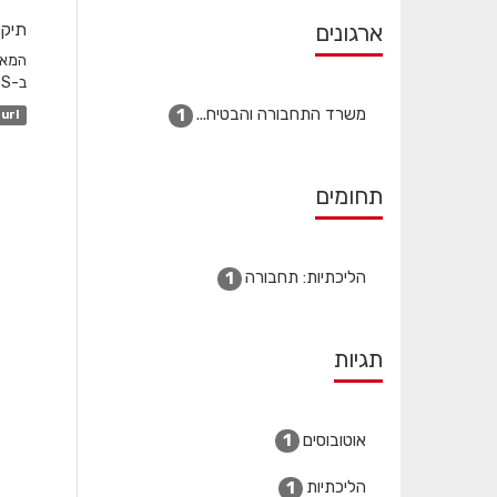
ארגונים
תיקו
ב-GTFS והשדה המקשר הוא station_id. לגבי שעות שפל...
משרד התחבורה והבטיח...
1
url
תחומים
הליכתיות: תחבורה
1
תגיות
אוטובוסים
1
הליכתיות
1