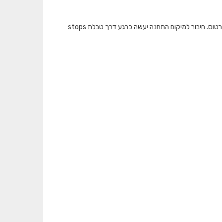
המאגר מציג את כמות התיקופים שבוצעו בתחבורה הציבורית ברמת תחנה בכל אמצעי הכרטוס. חיבור למיקום התחנה יעשה כרגע דרך טבלת stops