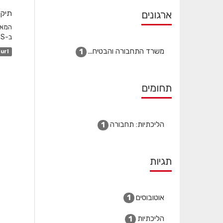
ארגונים
תיקו
ב-GTFS והשדה המקשר הוא station_id. לגבי שעות שפל...
משרד התחבורה והבטיח...
1
url
תחומים
הליכתיות: תחבורה
1
תגיות
אוטובוסים
1
הליכתיות
1