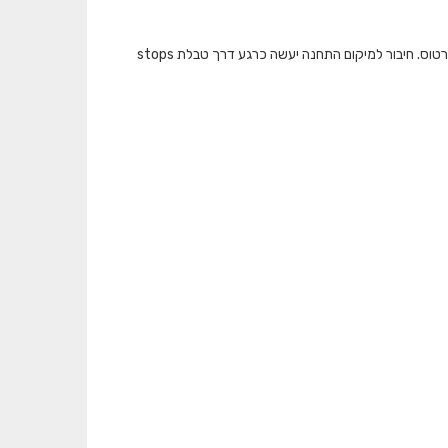
המאגר מציג את כמות התיקופים שבוצעו בתחבורה הציבורית ברמת תחנה בכל אמצעי הכרטוס. חיבור למיקום התחנה יעשה כרגע דרך טבלת stops