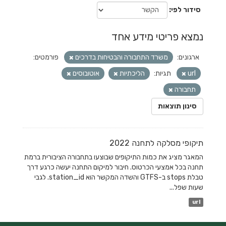
סידור לפי
נמצא פריטי מידע אחד
ארגונים:
משרד התחבורה והבטיחות בדרכים
פורמטים:
url
תגיות:
הליכתיות
אוטובוסים
תחבורה
סינון תוצאות
תיקופי מסלקה לתחנה 2022
המאגר מציג את כמות התיקופים שבוצעו בתחבורה הציבורית ברמת
תחנה בכל אמצעי הכרטוס. חיבור למיקום התחנה יעשה כרגע דרך
טבלת stops ב-GTFS והשדה המקשר הוא station_id. לגבי
שעות שפל...
url