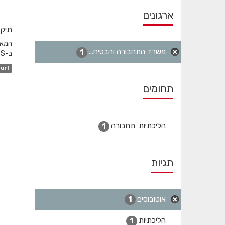
ארגונים
תיקו
משרד התחבורה והבטיח...
1
ב-GTFS והשדה המקשר הוא station_id. לגבי שעות שפל...
url
תחומים
הליכתיות: תחבורה
1
תגיות
אוטובוסים
1
הליכתיות
1