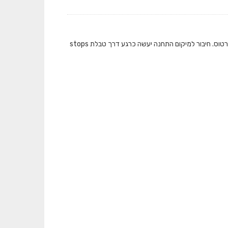
המאגר מציג את כמות התיקופים שבוצעו בתחבורה הציבורית ברמת תחנה בכל אמצעי הכרטוס. חיבור למיקום התחנה יעשה כרגע דרך טבלת stops