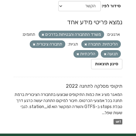
סידור לפי
נמצא פריטי מידע אחד
ארגונים:
משרד התחבורה והבטיחות בדרכים
תחומים:
הליכתיות: תחבורה
תגיות:
תחבורה ציבורית
תנועה
הליכתיות
סינון תוצאות
תיקופי מסלקה לתחנה 2022
המאגר מציג את כמות התיקופים שבוצעו בתחבורה הציבורית ברמת
תחנה בכל אמצעי הכרטוס. חיבור למיקום התחנה יעשה כרגע דרך
טבלת stops ב-GTFS והשדה המקשר הוא station_id. לגבי
שעות שפל...
url