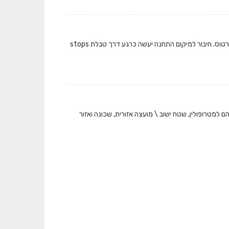
המאגר מציג את כמות התיקופים שבוצעו בתחבורה הציבורית ברמת תחנה בכל אמצעי הכרטוס. חיבור למיקום התחנה יעשה כרגע דרך טבלת stops
 למטרופולין, שטח ישוב \ מועצה אזורית, שכונה ואזור