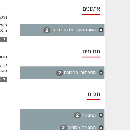
ארגונים
תיקו
משרד התחבורה והבטיח...
2
ב-GTFS והשדה המקשר הוא station_id. לגבי שעות שפל...
url
תחומים
תחנו
קובץ
סטטי
הליכתיות: תחבורה
2
url
תגיות
תחבורה
2
תחבורה ציבורית
2