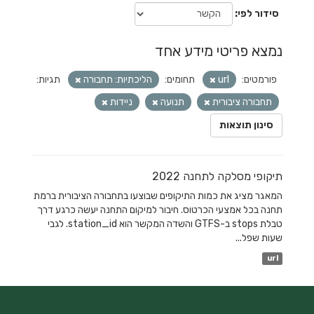
סידור לפי
נמצא פריטי מידע אחד
פורמטים:
url
תחומים:
הליכתיות: תחבורה
תגיות:
תחבורה ציבורית
תנועה
ניידות
סינון תוצאות
תיקופי מסלקה לתחנה 2022
המאגר מציג את כמות התיקופים שבוצעו בתחבורה הציבורית ברמת
תחנה בכל אמצעי הכרטוס. חיבור למיקום התחנה יעשה כרגע דרך
טבלת stops ב-GTFS והשדה המקשר הוא station_id. לגבי
שעות שפל...
url