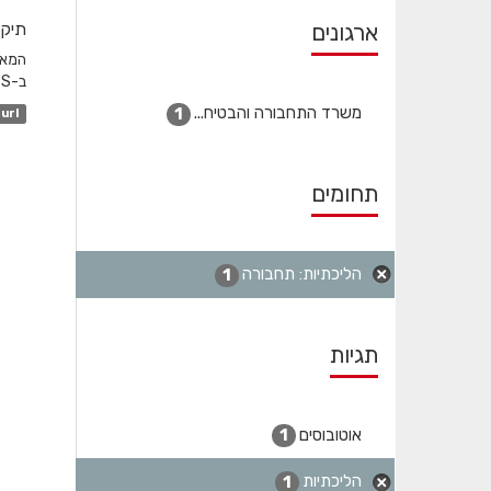
ארגונים
תיקו
ב-GTFS והשדה המקשר הוא station_id. לגבי שעות שפל...
משרד התחבורה והבטיח...
1
url
תחומים
הליכתיות: תחבורה
1
תגיות
אוטובוסים
1
הליכתיות
1