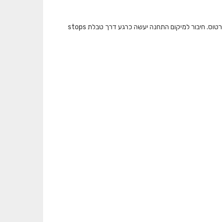
המאגר מציג את כמות התיקופים שבוצעו בתחבורה הציבורית ברמת תחנה בכל אמצעי הכרטוס. חיבור למיקום התחנה יעשה כרגע דרך טבלת stops