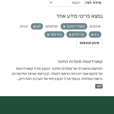
סידור לפי
נמצא פריטי מידע אחד
ארגונים:
משרד החינוך
פורמטים:
url
תגיות:
נ.צ
גני ילדים
בתי ספר
סינון תוצאות
קואורדינטות מוסדות החינוך
המיקום הגיאוגרפי של מוסדות החינוך. הקובץ מכיל קואורדינטות
של מיקום שער הכניסה הראשי למוסד, הן ברשת ישראל החדשה והן
ברשת העולמית. בנוסף מכיל הקובץ חיווי של הערכת רמת דיוק...
url