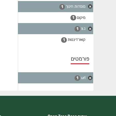
מוסדות חינוך
1
מיקום
1
נ.צ
1
קוארדינטות
1
פורמטים
url
1