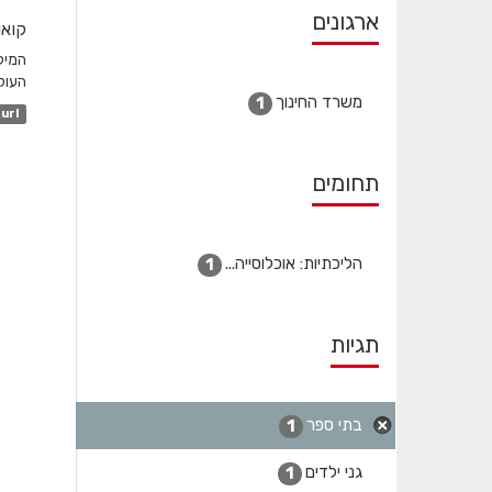
ארגונים
קואו
המיק
העולמ
משרד החינוך
1
url
תחומים
הליכתיות: אוכלוסייה...
1
תגיות
בתי ספר
1
גני ילדים
1