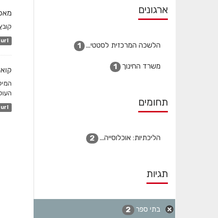
ארגונים
מאפי
קובץ
url
הלשכה המרכזית לסטטי...
1
משרד החינוך
1
קואו
המיק
העולמ
תחומים
url
הליכתיות: אוכלוסייה...
2
תגיות
בתי ספר
2