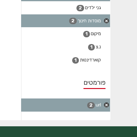
גני ילדים
2
מוסדות חינוך
2
מיקום
1
נ.צ
1
קוארדינטות
1
פורמטים
url
2