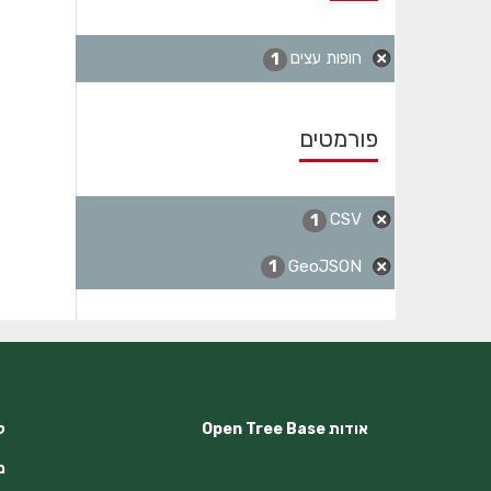
חופות עצים
1
פורמטים
CSV
1
GeoJSON
1
אודות Open Tree Base
לק
מ