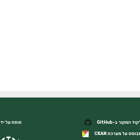
פותח על ידי
וד המקור ב-GitHub
בוסס על מערכת
CKAN