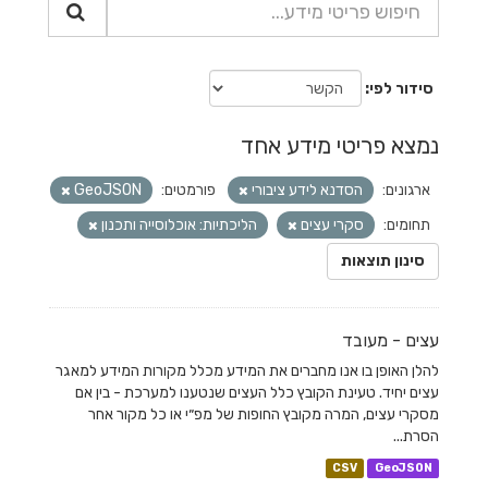
סידור לפי
נמצא פריטי מידע אחד
ארגונים:
הסדנא לידע ציבורי
פורמטים:
GeoJSON
תחומים:
סקרי עצים
הליכתיות: אוכלוסייה ותכנון
סינון תוצאות
עצים - מעובד
להלן האופן בו אנו מחברים את המידע מכלל מקורות המידע למאגר
עצים יחיד. טעינת הקובץ כלל העצים שנטענו למערכת - בין אם
מסקרי עצים, המרה מקובץ החופות של מפ״י או כל מקור אחר
הסרת...
CSV
GeoJSON