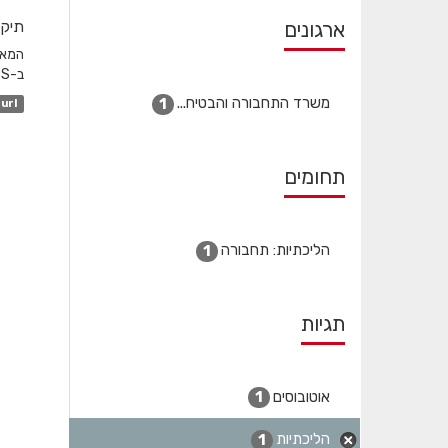
ארגונים
תיקו
ב-GTFS והשדה המקשר הוא station_id. לגבי שעות שפל...
משרד התחבורה והבטיח...
1
url
תחומים
הליכתיות: תחבורה
1
תגיות
אוטובוסים
1
הליכתיות
1