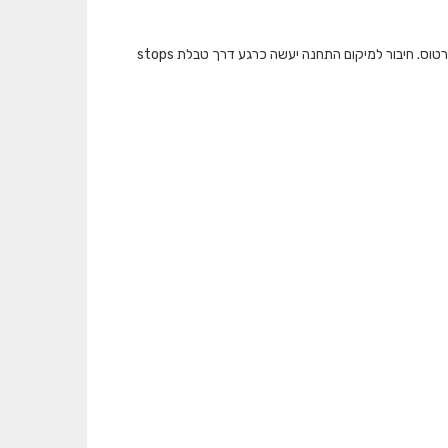
המאגר מציג את כמות התיקופים שבוצעו בתחבורה הציבורית ברמת תחנה בכל אמצעי הכרטוס. חיבור למיקום התחנה יעשה כרגע דרך טבלת stops