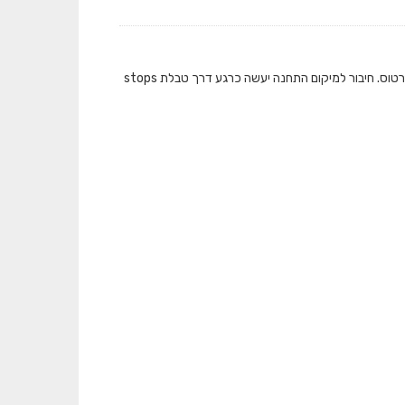
המאגר מציג את כמות התיקופים שבוצעו בתחבורה הציבורית ברמת תחנה בכל אמצעי הכרטוס. חיבור למיקום התחנה יעשה כרגע דרך טבלת stops