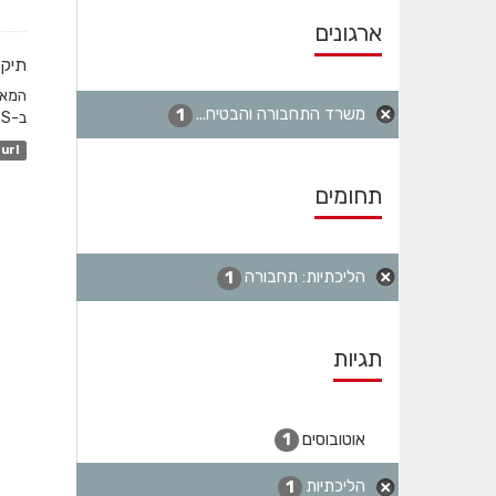
ארגונים
תיקו
משרד התחבורה והבטיח...
1
ב-GTFS והשדה המקשר הוא station_id. לגבי שעות שפל...
url
תחומים
הליכתיות: תחבורה
1
תגיות
אוטובוסים
1
הליכתיות
1