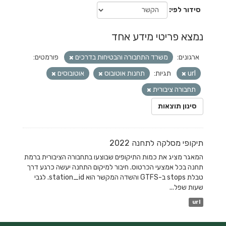
סידור לפי
נמצא פריטי מידע אחד
ארגונים:
משרד התחבורה והבטיחות בדרכים
פורמטים:
url
תגיות:
תחנות אוטובוס
אוטובוסים
תחבורה ציבורית
סינון תוצאות
תיקופי מסלקה לתחנה 2022
המאגר מציג את כמות התיקופים שבוצעו בתחבורה הציבורית ברמת
תחנה בכל אמצעי הכרטוס. חיבור למיקום התחנה יעשה כרגע דרך
טבלת stops ב-GTFS והשדה המקשר הוא station_id. לגבי
שעות שפל...
url