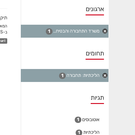
ארגונים
תיקו
משרד התחבורה והבטיח...
1
ב-GTFS והשדה המקשר הוא station_id. לגבי שעות שפל...
url
תחומים
הליכתיות: תחבורה
1
תגיות
אוטובוסים
1
הליכתיות
1