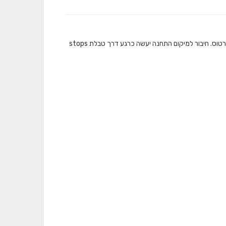
המאגר מציג את כמות התיקופים שבוצעו בתחבורה הציבורית ברמת תחנה בכל אמצעי הכרטוס. חיבור למיקום התחנה יעשה כרגע דרך טבלת stops