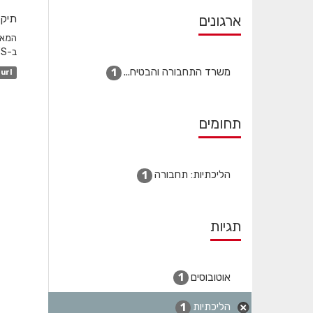
ארגונים
תיקו
ב-GTFS והשדה המקשר הוא station_id. לגבי שעות שפל...
משרד התחבורה והבטיח...
1
url
תחומים
הליכתיות: תחבורה
1
תגיות
אוטובוסים
1
הליכתיות
1