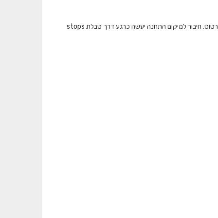
המאגר מציג את כמות התיקופים שבוצעו בתחבורה הציבורית ברמת תחנה בכל אמצעי הכרטוס. חיבור למיקום התחנה יעשה כרגע דרך טבלת stops