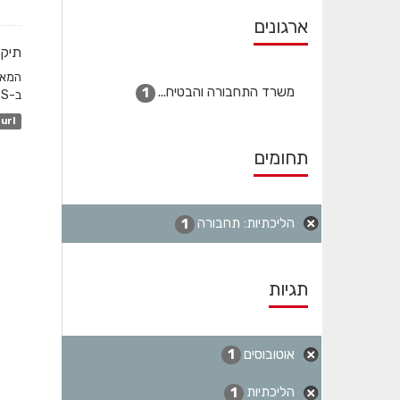
ארגונים
תיקו
משרד התחבורה והבטיח...
1
ב-GTFS והשדה המקשר הוא station_id. לגבי שעות שפל...
url
תחומים
הליכתיות: תחבורה
1
תגיות
אוטובוסים
1
הליכתיות
1