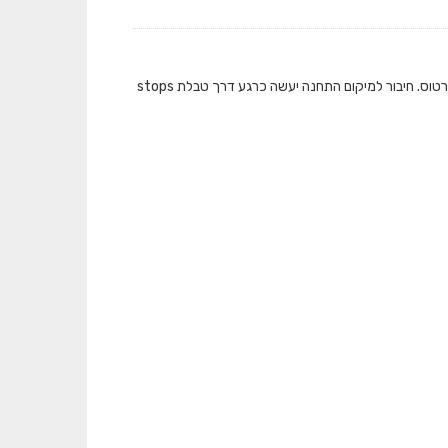
המאגר מציג את כמות התיקופים שבוצעו בתחבורה הציבורית ברמת תחנה בכל אמצעי הכרטוס. חיבור למיקום התחנה יעשה כרגע דרך טבלת stops