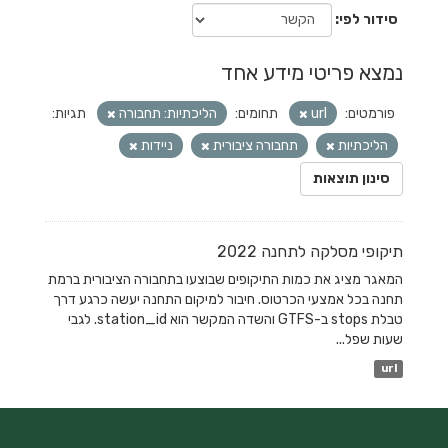
סידור לפי
נמצא פריטי מידע אחד
פורמטים:
url
תחומים:
הליכתיות: תחבורה
תגיות:
הליכתיות
תחבורה ציבורית
ניידות
סינון תוצאות
תיקופי מסלקה לתחנה 2022
המאגר מציג את כמות התיקופים שבוצעו בתחבורה הציבורית ברמת
תחנה בכל אמצעי הכרטוס. חיבור למיקום התחנה יעשה כרגע דרך
טבלת stops ב-GTFS והשדה המקשר הוא station_id. לגבי
שעות שפל...
url