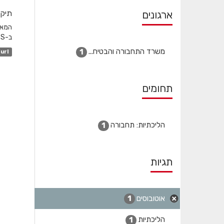
ארגונים
תיקו
ב-GTFS והשדה המקשר הוא station_id. לגבי שעות שפל...
משרד התחבורה והבטיח...
1
url
תחומים
הליכתיות: תחבורה
1
תגיות
אוטובוסים
1
הליכתיות
1