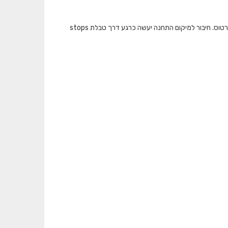
המאגר מציג את כמות התיקופים שבוצעו בתחבורה הציבורית ברמת תחנה בכל אמצעי הכרטוס. חיבור למיקום התחנה יעשה כרגע דרך טבלת stops