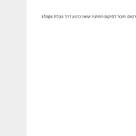
המאגר מציג את כמות התיקופים שבוצעו בתחבורה הציבורית ברמת תחנה בכל אמצעי הכרטוס. חיבור למיקום התחנה יעשה כרגע דרך טבלת stops