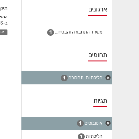
ארגונים
תיקו
ב-GTFS והשדה המקשר הוא station_id. לגבי שעות שפל...
משרד התחבורה והבטיח...
1
url
תחומים
הליכתיות: תחבורה
1
תגיות
אוטובוסים
1
הליכתיות
1