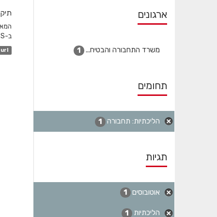
ארגונים
תיקו
ב-GTFS והשדה המקשר הוא station_id. לגבי שעות שפל...
משרד התחבורה והבטיח...
1
url
תחומים
הליכתיות: תחבורה
1
תגיות
אוטובוסים
1
הליכתיות
1