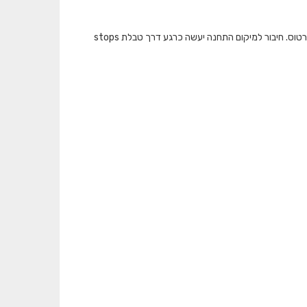
המאגר מציג את כמות התיקופים שבוצעו בתחבורה הציבורית ברמת תחנה בכל אמצעי הכרטוס. חיבור למיקום התחנה יעשה כרגע דרך טבלת stops