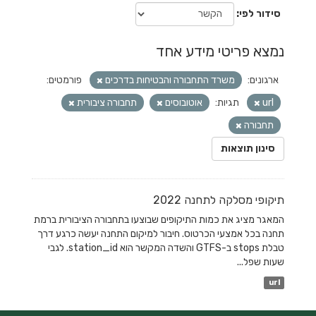
סידור לפי
נמצא פריטי מידע אחד
ארגונים:
משרד התחבורה והבטיחות בדרכים
פורמטים:
url
תגיות:
אוטובוסים
תחבורה ציבורית
תחבורה
סינון תוצאות
תיקופי מסלקה לתחנה 2022
המאגר מציג את כמות התיקופים שבוצעו בתחבורה הציבורית ברמת
תחנה בכל אמצעי הכרטוס. חיבור למיקום התחנה יעשה כרגע דרך
טבלת stops ב-GTFS והשדה המקשר הוא station_id. לגבי
שעות שפל...
url