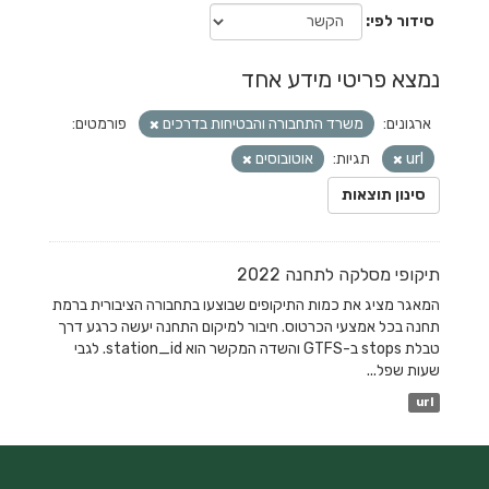
סידור לפי
נמצא פריטי מידע אחד
ארגונים:
משרד התחבורה והבטיחות בדרכים
פורמטים:
url
תגיות:
אוטובוסים
סינון תוצאות
תיקופי מסלקה לתחנה 2022
המאגר מציג את כמות התיקופים שבוצעו בתחבורה הציבורית ברמת
תחנה בכל אמצעי הכרטוס. חיבור למיקום התחנה יעשה כרגע דרך
טבלת stops ב-GTFS והשדה המקשר הוא station_id. לגבי
שעות שפל...
url