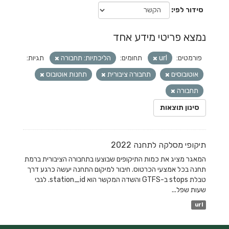
סידור לפי
נמצא פריטי מידע אחד
פורמטים:
url
תחומים:
הליכתיות: תחבורה
תגיות:
אוטובוסים
תחבורה ציבורית
תחנות אוטובוס
תחבורה
סינון תוצאות
תיקופי מסלקה לתחנה 2022
המאגר מציג את כמות התיקופים שבוצעו בתחבורה הציבורית ברמת
תחנה בכל אמצעי הכרטוס. חיבור למיקום התחנה יעשה כרגע דרך
טבלת stops ב-GTFS והשדה המקשר הוא station_id. לגבי
שעות שפל...
url