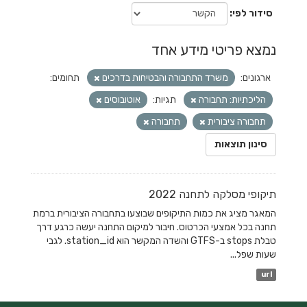
סידור לפי
נמצא פריטי מידע אחד
ארגונים:
משרד התחבורה והבטיחות בדרכים
תחומים:
הליכתיות: תחבורה
תגיות:
אוטובוסים
תחבורה ציבורית
תחבורה
סינון תוצאות
תיקופי מסלקה לתחנה 2022
המאגר מציג את כמות התיקופים שבוצעו בתחבורה הציבורית ברמת
תחנה בכל אמצעי הכרטוס. חיבור למיקום התחנה יעשה כרגע דרך
טבלת stops ב-GTFS והשדה המקשר הוא station_id. לגבי
שעות שפל...
url