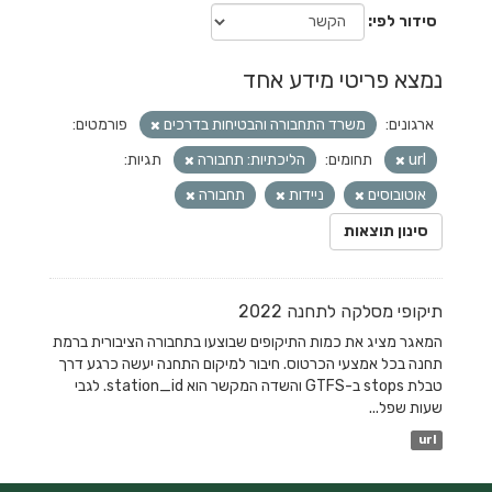
סידור לפי
נמצא פריטי מידע אחד
ארגונים:
משרד התחבורה והבטיחות בדרכים
פורמטים:
url
תחומים:
הליכתיות: תחבורה
תגיות:
אוטובוסים
ניידות
תחבורה
סינון תוצאות
תיקופי מסלקה לתחנה 2022
המאגר מציג את כמות התיקופים שבוצעו בתחבורה הציבורית ברמת
תחנה בכל אמצעי הכרטוס. חיבור למיקום התחנה יעשה כרגע דרך
טבלת stops ב-GTFS והשדה המקשר הוא station_id. לגבי
שעות שפל...
url