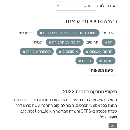
סידור לפי
נמצא פריטי מידע אחד
ארגונים:
משרד התחבורה והבטיחות בדרכים
פורמטים:
url
תחומים:
הליכתיות: תחבורה
תגיות:
תחנות אוטובוס
אוטובוסים
תחבורה ציבורית
תנועה
ניידות
סינון תוצאות
תיקופי מסלקה לתחנה 2022
המאגר מציג את כמות התיקופים שבוצעו בתחבורה הציבורית ברמת
תחנה בכל אמצעי הכרטוס. חיבור למיקום התחנה יעשה כרגע דרך
טבלת stops ב-GTFS והשדה המקשר הוא station_id. לגבי
שעות שפל...
url