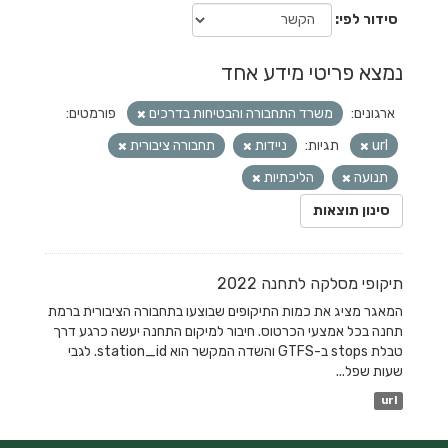
סידור לפי
נמצא פריטי מידע אחד
ארגונים:
משרד התחבורה והבטיחות בדרכים
פורמטים:
url
תגיות:
ניידות
תחבורה ציבורית
תנועה
הליכתיות
סינון תוצאות
תיקופי מסלקה לתחנה 2022
המאגר מציג את כמות התיקופים שבוצעו בתחבורה הציבורית ברמת
תחנה בכל אמצעי הכרטוס. חיבור למיקום התחנה יעשה כרגע דרך
טבלת stops ב-GTFS והשדה המקשר הוא station_id. לגבי
שעות שפל...
url