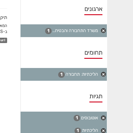
ארגונים
תיקו
משרד התחבורה והבטיח...
1
ב-GTFS והשדה המקשר הוא station_id. לגבי שעות שפל...
url
תחומים
הליכתיות: תחבורה
1
תגיות
אוטובוסים
1
הליכתיות
1