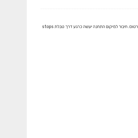
המאגר מציג את כמות התיקופים שבוצעו בתחבורה הציבורית ברמת תחנה בכל אמצעי הכרטוס. חיבור למיקום התחנה יעשה כרגע דרך טבלת stops