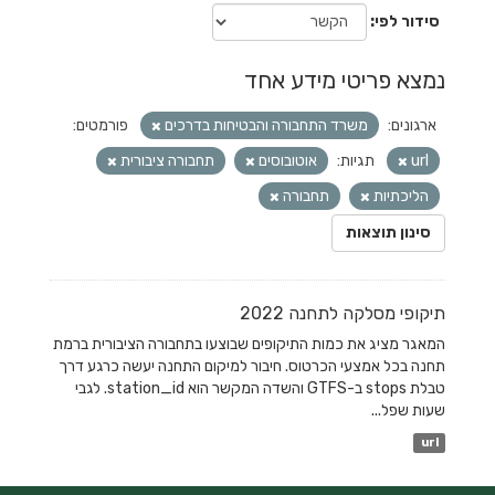
סידור לפי
נמצא פריטי מידע אחד
ארגונים:
משרד התחבורה והבטיחות בדרכים
פורמטים:
url
תגיות:
אוטובוסים
תחבורה ציבורית
הליכתיות
תחבורה
סינון תוצאות
תיקופי מסלקה לתחנה 2022
המאגר מציג את כמות התיקופים שבוצעו בתחבורה הציבורית ברמת
תחנה בכל אמצעי הכרטוס. חיבור למיקום התחנה יעשה כרגע דרך
טבלת stops ב-GTFS והשדה המקשר הוא station_id. לגבי
שעות שפל...
url