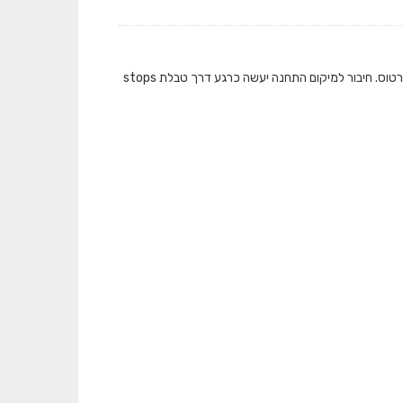
המאגר מציג את כמות התיקופים שבוצעו בתחבורה הציבורית ברמת תחנה בכל אמצעי הכרטוס. חיבור למיקום התחנה יעשה כרגע דרך טבלת stops