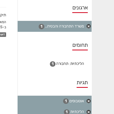
ארגונים
תיקו
משרד התחבורה והבטיח...
1
ב-GTFS והשדה המקשר הוא station_id. לגבי שעות שפל...
url
תחומים
הליכתיות: תחבורה
1
תגיות
אוטובוסים
1
הליכתיות
1