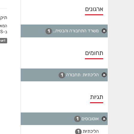
ארגונים
תיקו
משרד התחבורה והבטיח...
1
ב-GTFS והשדה המקשר הוא station_id. לגבי שעות שפל...
url
תחומים
הליכתיות: תחבורה
1
תגיות
אוטובוסים
1
הליכתיות
1