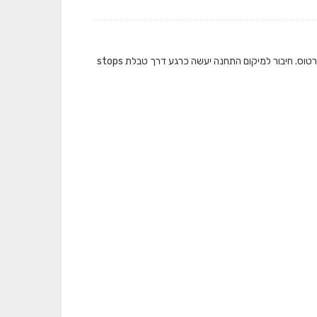
המאגר מציג את כמות התיקופים שבוצעו בתחבורה הציבורית ברמת תחנה בכל אמצעי הכרטוס. חיבור למיקום התחנה יעשה כרגע דרך טבלת stops