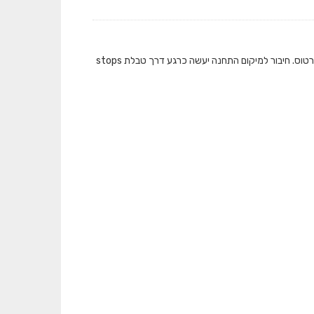
המאגר מציג את כמות התיקופים שבוצעו בתחבורה הציבורית ברמת תחנה בכל אמצעי הכרטוס. חיבור למיקום התחנה יעשה כרגע דרך טבלת stops