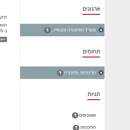
ארגונים
תיקו
משרד התחבורה והבטיח...
1
ב-GTFS והשדה המקשר הוא station_id. לגבי שעות שפל...
url
תחומים
הליכתיות: תחבורה
1
תגיות
אוטובוסים
1
הליכתיות
1