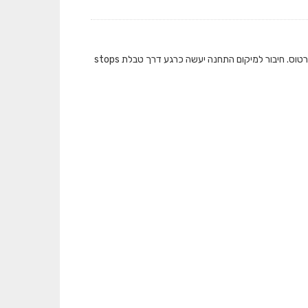
המאגר מציג את כמות התיקופים שבוצעו בתחבורה הציבורית ברמת תחנה בכל אמצעי הכרטוס. חיבור למיקום התחנה יעשה כרגע דרך טבלת stops