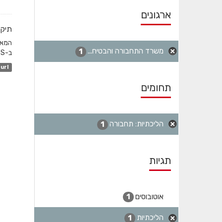
ארגונים
תיקו
משרד התחבורה והבטיח...
1
ב-GTFS והשדה המקשר הוא station_id. לגבי שעות שפל...
url
תחומים
הליכתיות: תחבורה
1
תגיות
אוטובוסים
1
הליכתיות
1