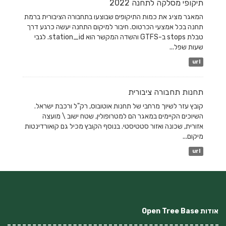
תיקופי מסלקה לתחנה 2022
המאגר מציג את כמות התיקופים שבוצעו בתחבורה הציבורית ברמת
תחנה בכל אמצעי הכרטוס. חיבור למיקום התחנה יעשה כרגע דרך
טבלת stops ב-GTFS והשדה המקשר הוא station_id. לגבי
שעות שפל...
url
תחנות תחבורה ציבורית
קובץ עזר לשיוך מרחבי של תחנות אוטובוס, רק"ל ורכבת ישראל.
השיוכים הקיימים במאגר הם למטרופולין, שטח ישוב \ מועצה
אזורית, שכונה ואזור סטטיסטי. בנוסף הקובץ מכיל גם קואורדינטות
מיקום...
url
אודות Open Tree Base