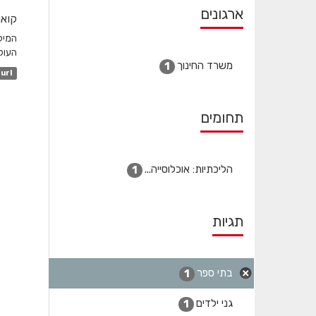
ארגונים
קואו
המיק
העולמ
משרד החינוך
1
url
תחומים
הליכתיות: אוכלוסייה...
1
תגיות
בתי ספר
1
גני ילדים
1