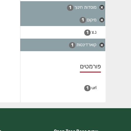
מוסדות חינוך
1
מיקום
1
נ.צ
1
קוארדינטות
1
פורמטים
url
1