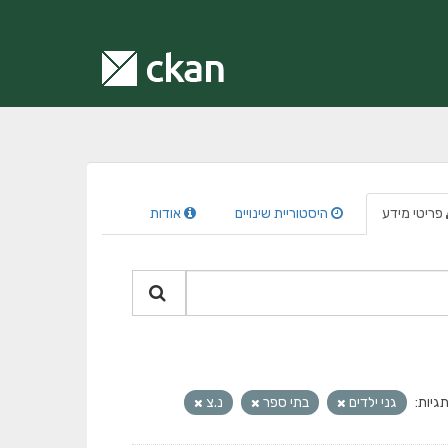
פריטי מידע
היסטוריית שינויים
אודות
גיות:
גני ילדים
בתי ספר
נ.צ