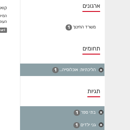
ארגונים
קואו
המיק
העולמ
משרד החינוך
1
url
תחומים
הליכתיות: אוכלוסייה...
1
תגיות
בתי ספר
1
גני ילדים
1