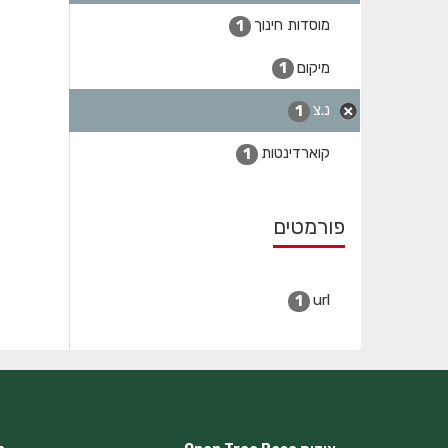
מוסדות חינוך
1
מיקום
1
נ.צ
1
קוארדינטות
1
פורמטים
url
1