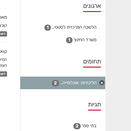
ארגונים
מאפי
קובץ
הלשכה המרכזית לסטטי...
1
url
משרד החינוך
1
קואו
המיק
תחומים
העולמ
url
הליכתיות: אוכלוסייה...
2
תגיות
בתי ספר
2