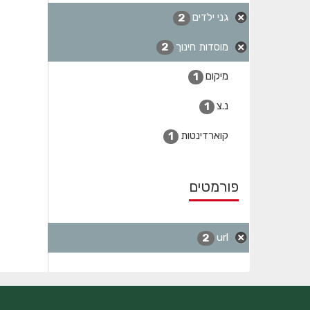
גני ילדים
2
מוסדות חינוך
2
מיקום
1
נ.צ
1
קוארדינטות
1
פורמטים
url
2