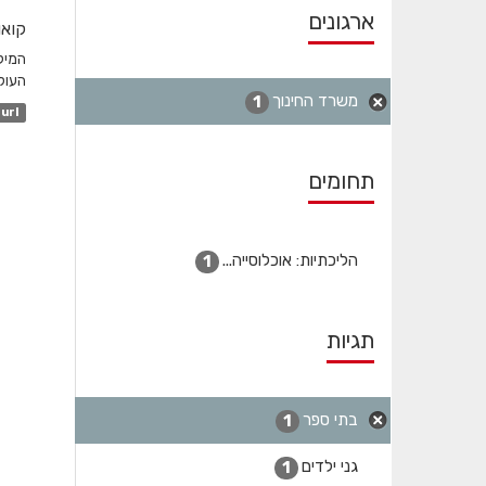
ארגונים
קואו
המיק
העולמ
משרד החינוך
1
url
תחומים
הליכתיות: אוכלוסייה...
1
תגיות
בתי ספר
1
גני ילדים
1