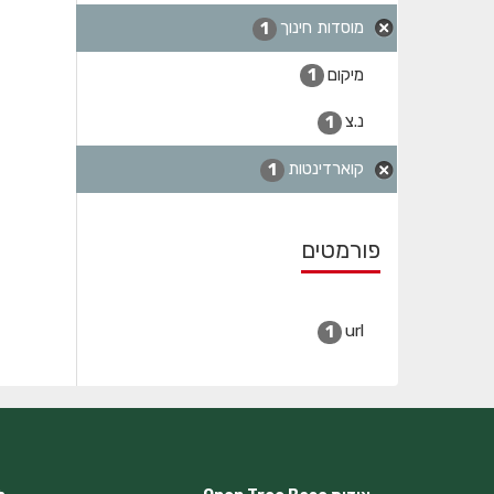
מוסדות חינוך
1
מיקום
1
נ.צ
1
קוארדינטות
1
פורמטים
url
1