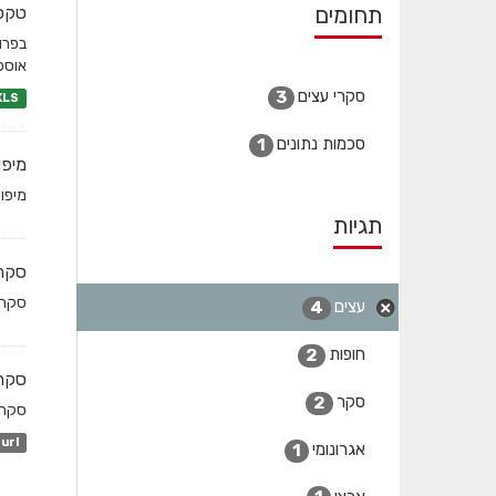
תחומים
טקסו
בפרו
אוספי
סקרי עצים
3
XLS
סכמות נתונים
1
מיפו
מיפו
תגיות
סקר 
סקר עצים רשותי. כו
עצים
4
חופות
2
סקר 
סקר
2
סקר 
url
אגרונומי
1