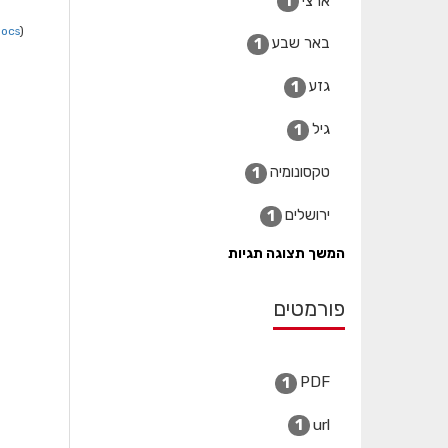
ארצי
1
Docs
).
באר שבע
1
גזע
1
גיל
1
טקסונומיה
1
ירושלים
1
המשך תצוגה תגיות
פורמטים
PDF
1
url
1