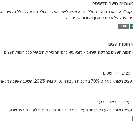
נומיית היער הדיגיטלי
יקט ״היער העירוני הדיגיטלי״ אנו שואפים לייצר מאגר הכולל מידע על כלל העצים הש
ם מידע על עצים ממגוון מקורות שונים -...
PDF
י חופות עצים
י חופות העצים במדינת ישראל - קובץ גיאוגרפי המכיל תיחום של כלל חופות העצים
עצים - ירושלים
לל כ-70% מתכנית העבודה נכון לינואר 2023. השכבה איננה מלאה וכוללת רק עצים במרחב הציבורי.
עצים - באר שבע
עצים רשותי. בוצע באופן חד פעמי, לפרטים נוספים יש לפנות לעיריית באר שבע.