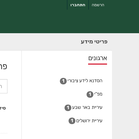
ילוג
הרשמה
התחברו
תוכן
פריטי מידע
ארגונים
פר
הסדנא לידע ציבורי
1
מפ"י
1
עיריית באר שבע
1
סיד
עיריית ירושלים
1