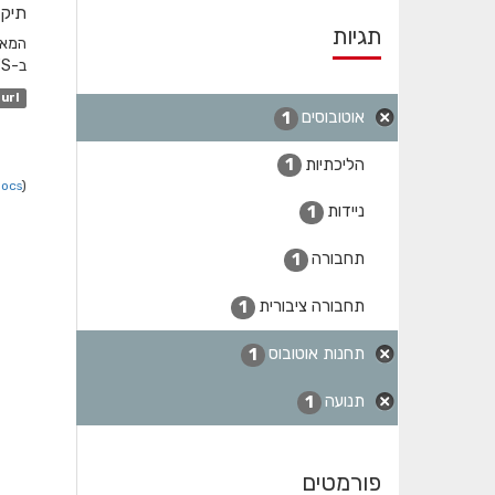
תיקו
תגיות
ב-GTFS והשדה המקשר הוא station_id. לגבי שעות שפל...
url
אוטובוסים
1
הליכתיות
1
Docs
).
ניידות
1
תחבורה
1
תחבורה ציבורית
1
תחנות אוטובוס
1
תנועה
1
פורמטים