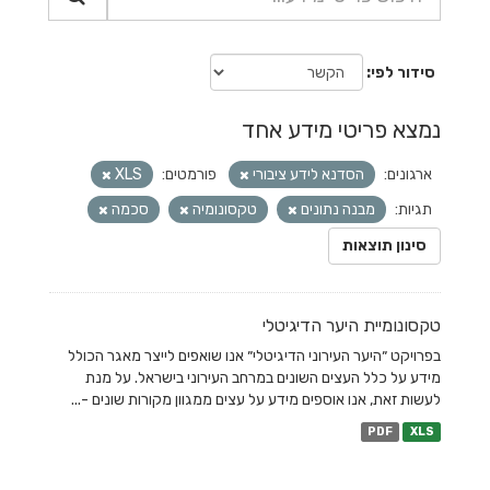
סידור לפי
נמצא פריטי מידע אחד
ארגונים:
הסדנא לידע ציבורי
פורמטים:
XLS
תגיות:
מבנה נתונים
טקסונומיה
סכמה
סינון תוצאות
טקסונומיית היער הדיגיטלי
בפרויקט ״היער העירוני הדיגיטלי״ אנו שואפים לייצר מאגר הכולל
מידע על כלל העצים השונים במרחב העירוני בישראל. על מנת
לעשות זאת, אנו אוספים מידע על עצים ממגוון מקורות שונים -...
PDF
XLS