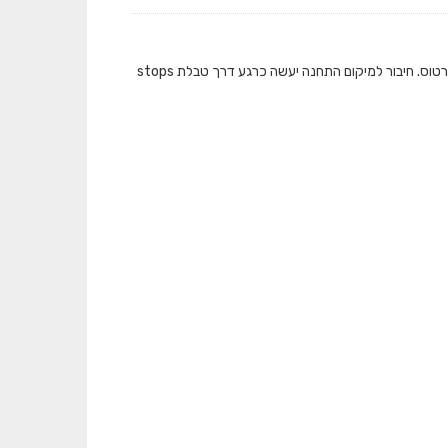
המאגר מציג את כמות התיקופים שבוצעו בתחבורה הציבורית ברמת תחנה בכל אמצעי הכרטוס. חיבור למיקום התחנה יעשה כרגע דרך טבלת stops