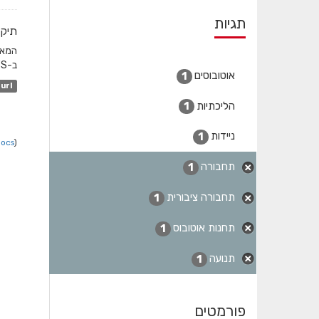
תגיות
תיקו
ב-GTFS והשדה המקשר הוא station_id. לגבי שעות שפל...
אוטובוסים
1
url
הליכתיות
1
ניידות
1
Docs
).
תחבורה
1
תחבורה ציבורית
1
תחנות אוטובוס
1
תנועה
1
פורמטים