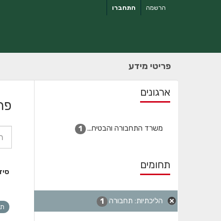
ילוג
הרשמה
התחברו
תוכן
פריטי מידע
ארגונים
פר
משרד התחבורה והבטיח...
1
תחומים
סיד
הליכתיות: תחבורה
1
תח