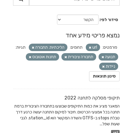
סידור לפי
נמצא פריטי מידע אחד
פורמטים:
url
תחומים:
הליכתיות: תחבורה
תגיות:
תנועה
תחבורה ציבורית
תחנות אוטובוס
ניידות
סינון תוצאות
תיקופי מסלקה לתחנה 2022
המאגר מציג את כמות התיקופים שבוצעו בתחבורה הציבורית ברמת
תחנה בכל אמצעי הכרטוס. חיבור למיקום התחנה יעשה כרגע דרך
טבלת stops ב-GTFS והשדה המקשר הוא station_id. לגבי
שעות שפל...
url