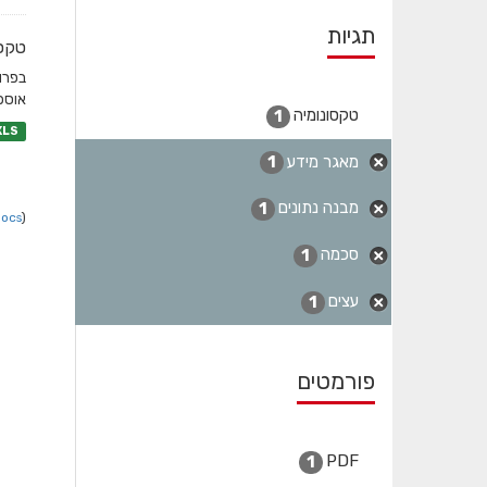
תגיות
טקסו
בפרו
אוספי
טקסונומיה
1
XLS
מאגר מידע
1
מבנה נתונים
1
Docs
).
סכמה
1
עצים
1
פורמטים
PDF
1