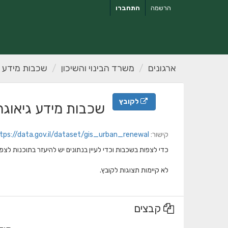
ילוג
הרשמה
התחברו
תוכן
ארגונים
משרד הבינוי והשיכון
שכבות מידע גיאוגר
לקובץ
שכבות מידע גיאוגרפי (GIS) - התחדשות
קישור:
tps://data.gov.il/dataset/gis_urban_renewal
כדי לצפות בשכבות וכדי לעיין בנתונים יש להיעזר בתוכנות לצפייה ב
לא קיימות תצוגות לקובץ.
קבצים