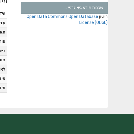
מיד
שכבות מידע גיאוגרפי ...
שד
רישיון
Open Data Commons Open Database
License (ODbL)
עדכ
תאר
פור
ריש
סוג
לאי
מידע
מידע